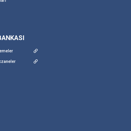
ları
 BANKASI
demeler
czaneler