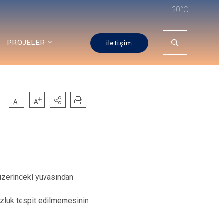
20°C
PROJELER
iletişim
zerindeki yuvasından
uzluk tespit edilmemesinin