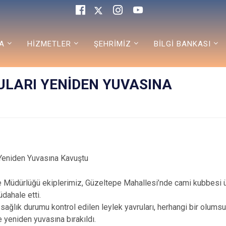
A
HİZMETLER
ŞEHRİMİZ
BİLGİ BANKASI
ULARI YENİDEN YUVASINA
 Yeniden Yuvasına Kavuştu
üdürlüğü ekiplerimiz, Güzeltepe Mahallesi’nde cami kubbesi ü
dahale etti.
lık durumu kontrol edilen leylek yavruları, herhangi bir olums
e yeniden yuvasına bırakıldı.