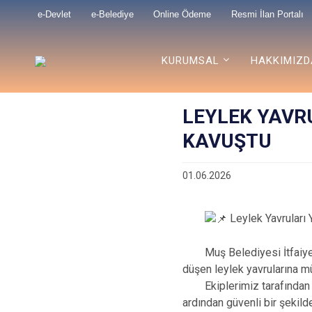
e-Devlet
e-Belediye
Online Ödeme
Resmi İlan Portalı
KURUMSAL
HAKKIMIZD
LEYLEK YAVR
KAVUŞTU
01.06.2026
Leylek Yavruları
Muş Belediyesi İtfaiye M
düşen leylek yavrularına mü
Ekiplerimiz tarafından sağ
ardından güvenli bir şekild