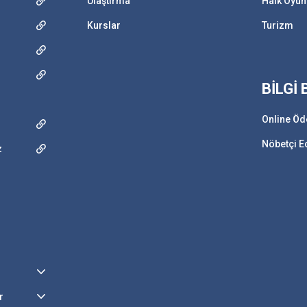
Ulaştırma
Halk Oyun
Kurslar
Turizm
BİLGİ
Online Ö
Nöbetçi E
z
r