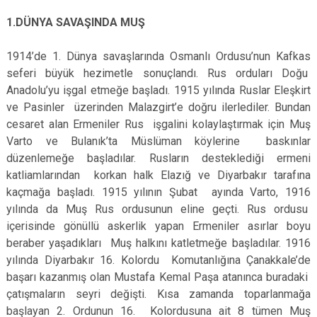
1.DÜNYA SAVAŞINDA MUŞ
1914’de 1. Dünya savaşlarında Osmanlı Ordusu’nun Kafkas
seferi büyük hezimetle sonuçlandı. Rus orduları Doğu
Anadolu’yu işgal etmeğe başladı. 1915 yılında Ruslar Eleşkirt
ve Pasinler üzerinden Malazgirt’e doğru ilerlediler. Bundan
cesaret alan Ermeniler Rus işgalini kolaylaştırmak için Muş
Varto ve Bulanık’ta Müslüman köylerine baskınlar
düzenlemeğe başladılar. Rusların desteklediği ermeni
katliamlarından korkan halk Elazığ ve Diyarbakır tarafına
kaçmağa başladı. 1915 yılının Şubat ayında Varto, 1916
yılında da Muş Rus ordusunun eline geçti. Rus ordusu
içerisinde gönüllü askerlik yapan Ermeniler asırlar boyu
beraber yaşadıkları Muş halkını katletmeğe başladılar. 1916
yılında Diyarbakır 16. Kolordu Komutanlığına Çanakkale’de
başarı kazanmış olan Mustafa Kemal Paşa atanınca buradaki
çatışmaların seyri değişti. Kısa zamanda toparlanmağa
başlayan 2. Ordunun 16. Kolordusuna ait 8 tümen Muş