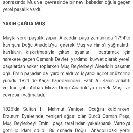
sonrasında Muş ve çevresinde bir nevi babadan oğula geçen
yerel paşalık vardı.
YAKIN ÇAĞDA MUŞ
Muşta yerel paşalık yapan Aleaddin paşa zamanında 1794’te
İran şahı Doğu Anadolu’ya girerek Muş ve Hınıs’ı yağmalattı.
İran’lıların kışkırtmasıyla çıkan isyanları bastırmak için
harekete geçen Osmanlı Devleti yardımcı kuvvet olarak yerel
paşalardan asker toplarken Muş Beylerbeyi Aleaddin paşanın
oğlu Emin paşadan da yardım aldı ve isyancı aşiretler üzerine
yürüdü. 1821 de Kaçar hanedanından Fatih Ali Şahın veliahtı
ve Iran şahı Abbas Mirza Doğu Anadolu’ya girerek Muş ve
çevresini yağmaladı.
1826’da Sultan II. Mahmut Yeniçeri Ocağını kaldırırken
Erzurum Eyaletinde Yeniçeri ağası olan Gürcü Osman Paşa,
Muş Beylerbeyi Emin paşa tarafından yakalanarak Varto’ya
getirilip idam edildi. Bu esnada Doğu Anadolu’daki yerel