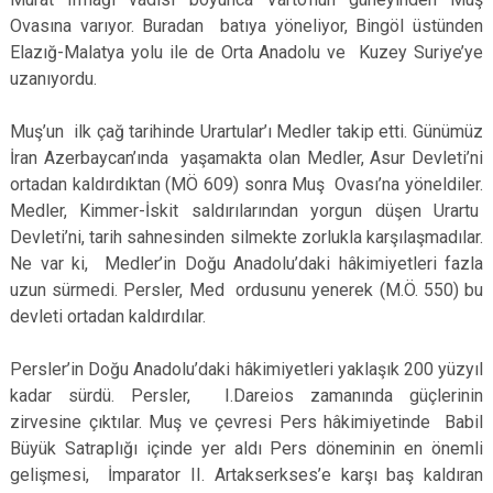
Ovasına varıyor. Buradan batıya yöneliyor, Bingöl üstünden
Elazığ-Malatya yolu ile de Orta Anadolu ve Kuzey Suriye’ye
uzanıyordu.
Muş’un ilk çağ tarihinde Urartular’ı Medler takip etti. Günümüz
İran Azerbaycan’ında yaşamakta olan Medler, Asur Devleti’ni
ortadan kaldırdıktan (MÖ 609) sonra Muş Ovası’na yöneldiler.
Medler, Kimmer-İskit saldırılarından yorgun düşen Urartu
Devleti’ni, tarih sahnesinden silmekte zorlukla karşılaşmadılar.
Ne var ki, Medler’in Doğu Anadolu’daki hâkimiyetleri fazla
uzun sürmedi. Persler, Med ordusunu yenerek (M.Ö. 550) bu
devleti ortadan kaldırdılar.
Persler’in Doğu Anadolu’daki hâkimiyetleri yaklaşık 200 yüzyıl
kadar sürdü. Persler, I.Dareios zamanında güçlerinin
zirvesine çıktılar. Muş ve çevresi Pers hâkimiyetinde Babil
Büyük Satraplığı içinde yer aldı Pers döneminin en önemli
gelişmesi, İmparator II. Artakserkses’e karşı baş kaldıran