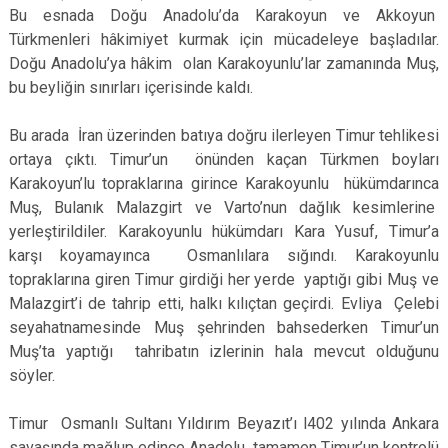
Bu esnada Doğu Anadolu’da Karakoyun ve Akkoyun
Türkmenleri hâkimiyet kurmak için mücadeleye başladılar.
Doğu Anadolu’ya hâkim olan Karakoyunlu’lar zamanında Muş,
bu beyliğin sınırları içerisinde kaldı.
Bu arada İran üzerinden batıya doğru ilerleyen Timur tehlikesi
ortaya çıktı. Timur’un önünden kaçan Türkmen boyları
Karakoyun’lu topraklarına girince Karakoyunlu hükümdarınca
Muş, Bulanık Malazgirt ve Varto’nun dağlık kesimlerine
yerleştirildiler. Karakoyunlu hükümdarı Kara Yusuf, Timur’a
karşı koyamayınca Osmanlılara sığındı. Karakoyunlu
topraklarına giren Timur girdiği her yerde yaptığı gibi Muş ve
Malazgirt’i de tahrip etti, halkı kılıçtan geçirdi. Evliya Çelebi
seyahatnamesinde Muş şehrinden bahsederken Timur’un
Muş’ta yaptığı tahribatın izlerinin hala mevcut olduğunu
söyler.
Timur Osmanlı Sultanı Yıldırım Beyazıt’ı l402 yılında Ankara
savaşında mağlup edince Anadolu tamamen Timur’un kontrolü