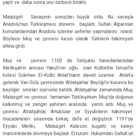
yaptı ve daha sonra onu serbest bıraktı.
Malazgirt Savaşının sonuçları büyük oldu. Bu savaşla
Anadolu’nun Türkleşmesi dönemi başladı. Sultan Alparslan
komutanlarından Anadolu içlerine seferler yapmalarını istedi.
Böylece Muş ve çevresi kesin olarak Türklerin hâkimiyeti
altına girdi.
Muş ve çevresi 1100 de Selçuklu hanedanlarından
Melikşah’ın amcası Yakuti’nin oğlu olan Kutbettin İsmail’in
kölesi Sökmen El-Kutbi Ahlat’lıların daveti üzerine Ahlat’a
gelerek Van Gölü çevresinde Ahlatşahlar Beyliği’ni kurunca bu
beyliğin sınırları içerisine katıldı. Ahlatşahlar zamanında Muş,
Malazgirt ve çevresi tamamen Türkleşirken Muş’da doğunun
kalkınmış ve zengin şehirleri arasında yerini aldı. Muş ve
çevresi Ahlatşahlar, Artuklular ve Eyyubilerin hâkimiyet
mücadeleleri sırasında birkaç defa el değiştirdi. 1191’de
Eyyubi Meliki, Malazgirt Kalesini kuşattı ve kaleyi
mancınıklarda dövmeye başladı. Erzurum Hükümdarı Saltuk’un