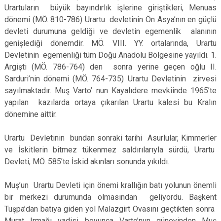
Urartuların büyük bayındırlık işlerine giriştikleri, Menuas
dönemi (MÖ. 810-786) Urartu devletinin Ön Asya’nın en güçlü
devleti durumuna geldiği ve devletin egemenlik alanının
genişlediği dönemdir. MÖ. VIII. YY. ortalarında, Urartu
Devletinin egemenliği tüm Doğu Anadolu Bölgesine yayıldı. 1.
Argişti (MÖ. 786-764) den sonra yerine geçen oğlu II.
Sarduri’nin dönemi (MÖ. 764-735) Urartu Devletinin zirvesi
sayılmaktadır. Muş Varto’ nun Kayalıdere mevkiinde 1965’te
yapılan kazılarda ortaya çıkarılan Urartu kalesi bu Kralın
dönemine aittir.
Urartu Devletinin bundan sonraki tarihi Asurlular, Kimmerler
ve İskitlerin bitmez tükenmez saldırılarıyla sürdü, Urartu
Devleti, MÖ. 585’te İskid akınları sonunda yıkıldı.
Muş’un Urartu Devleti için önemi krallığın batı yolunun önemli
bir merkezi durumunda olmasından geliyordu. Başkent
Tuşpa’dan batıya giden yol Malazgirt Ovasını geçtikten sonra
Murat Irmağı vadisi boyunca Varto’nun güneyinden Muş