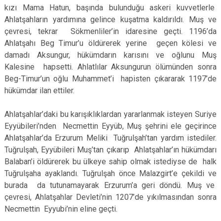
kızı Mama Hatun, başında bulunduğu askeri kuvvetlerle
Ahlatşahların yardımına gelince kuşatma kaldırıldı. Muş ve
çevresi, tekrar Sökmenliler’in idaresine geçti. 1196’da
Ahlatşahı Beg Timur’u öldürerek yerine geçen kölesi ve
damadı Aksungur, hükümdarın karısını ve oğlunu Muş
Kalesine hapsetti. Ahlatlılar Aksungurun ölümünden sonra
Beg-Timur’un oğlu Muhammet’i hapisten çıkararak 1197’de
hükümdar ilan ettiler.
Ahlatşahlar’daki bu karışıklıklardan yararlanmak isteyen Suriye
Eyyübileri’nden Necmettin Eyyüb, Muş şehrini ele geçirince
Ahlatşahlar’da Erzurum Meliki Tuğrulşah’tan yardım istediler.
Tuğrulşah, Eyyübileri Muş’tan çıkarıp Ahlatşahlar’ın hükümdarı
Balaban’i öldürerek bu ülkeye sahip olmak istediyse de halk
Tuğrulşaha ayaklandı. Tuğrulşah önce Malazgirt’e çekildi ve
burada da tutunamayarak Erzurum’a geri döndü. Muş ve
çevresi, Ahlatşahlar Devleti’nin 1207’de yıkılmasından sonra
Necmettin Eyyubi’nin eline geçti.