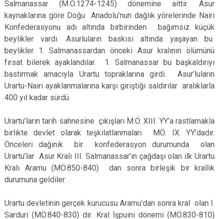
Salmanassar (M.Ö.1274-1245) dönemine aittir. Asur
kaynaklarına göre Doğu Anadolu’nun dağlık yörelerinde Nairi
Konfederasyonu adı altında birbirinden bağımsız küçük
beylikler vardı. Asurluların baskısı altında yaşayan bu
beylikler 1. Salmanassardan önceki Asur kralının ölümünü
fırsat bilerek ayaklandılar. 1. Salmanassar bu başkaldırıyı
bastırmak amacıyla Urartu topraklarına girdi. Asur’luların
Urartu-Nairi ayaklanmalarına karşı giriştiği saldırılar aralıklarla
400 yıl kadar sürdü.
Urartu’ların tarih sahnesine çıkışları M.Ö. XIII. YY’a rastlamakla
birlikte devlet olarak teşkilatlanmaları MÖ. IX. YY.’dadır.
Önceleri dağınık bir konfederasyon durumunda olan
Urartu’lar Asur Kralı III. Salmanassar’ın çağdaşı olan ilk Urartu
Kralı Aramu (MÖ.850-840) dan sonra birleşik bir krallık
durumuna geldiler.
Urartu devletinin gerçek kurucusu Aramu’dan sonra kral olan I.
Sarduri (MÖ.840-830) dir. Kral İşpuini dönemi (MÖ.830-810)