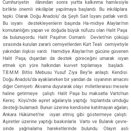
Cumhuriyetin ilânından sonra yurtta kalkınma hamlesiyle
birlikte önemli inkılâplar yapılmaya başlandı. Bu inkılâplara
tepki. Olarak Doğu Anadolu' da Şeyh Sait İsyanı patlak verdi.
Bu isyanı destekleyenlerin başında Ha-midiye Alayları'nın
komutanlığını ya­pan ve doğuda büyük nüfuzu olan Halit Paşa
da bulunuyordu. Halit Paşa'nın Osmanlı Devleti'nin çöküşü
sırasında kurulan zararlı cemiyetler­den Kürt Teali cemiyetiyle
yakından ilişkisi vardı. Hamidiye Alayları'nın gücüne güvenen
Halit Paşa, dışar­dan da destek göreceğini umarak isyan
etmek için yöre halkından kuv­vet toplamaya başladı.
T.B.M.M. Bit­lis Mebusu Yusuf Ziya Bey'le anlaştı. Kendisi
Doğu Anadolu'da ayaklanır­ken bir yandan da isyanının amacını
diğer Cemiyeti Akvama duyurarak olayı milletlerarası mesele
haline ge­tirmeye çalıştı. Halit Paşa bu maksat­la Varto'nun
Kereç Köyü'nde aşiret ağalarıyla yaptığı toplantıda umduğu
desteği bulamadı. Bunun üzerine kendisine katılmayan ağaları,
Ankara Hükümeti'ne isyan etmiş gibi göster­meye çalıştı.
Aşiretler üzerine yaptığı baskınlarla Varto ve Bulanık çevre­
sinde yağmalama hareketlerinde bu­lundu. Olayın aslı