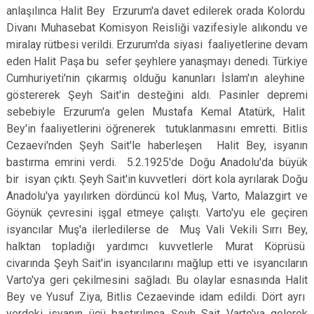
anlaşılınca Halit Bey Erzurum'a davet edilerek orada Kolordu
Divanı Muhasebat Komisyon Reisliği vazifesiyle alıkondu ve
miralay rütbesi verildi. Erzurum'da siyasi faaliyetlerine de­vam
eden Halit Paşa bu sefer şeyh­lere yanaşmayı denedi. Türkiye
Cumhuriyeti'nin çıkarmış olduğu ka­nunları İslam'ın aleyhine
göstererek Şeyh Sait'in desteğini aldı. Pasinler depremi
sebebiyle Erzurum'a gelen Mustafa Kemal Atatürk, Halit
Bey'in faaliyetlerini öğrenerek tutuklanması­nı emretti. Bitlis
Cezaevi'nden Şeyh Sait'le haberleşen Halit Bey, isyanın
bastırma emrini verdi. 5.2.1925'de Doğu Anadolu'da büyük
bir isyan çıktı. Şeyh Sait'in kuvvetleri dört kola ayrılarak Doğu
Anadolu'ya yayılırken dördüncü kol Muş, Varto, Malazgirt ve
Göynük çevresini işgal etmeye çalıştı. Varto'yu ele geçiren
isyancılar Muş'a ilerledilerse de Muş Vali Vekili Sırrı Bey,
halktan topladığı yardımcı kuvvetlerle Murat Köprüsü
civarında Şeyh Sait'in isyancılarını mağlup etti ve isyancıların
Varto'ya geri çekilme­sini sağladı. Bu olaylar esnasında Halit
Bey ve Yusuf Ziya, Bitlis Cezaevinde idam edildi. Dört ayrı
yerdeki isyanın üçü bastırılınca Şeyh Sait Varto'ya gelerek