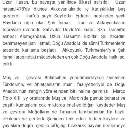
Uzun Hasan, bu savaşta yenilince ülkesi sarsıldı. Uzun
hasan,l478’de ölünce Akkoyunlular’da iç karışıklıklar baş
gösterdi. İran’da şeyh Seyfettin Erdebili neslinden şeyh
Haydar’ın oğlu olan Şah İsmail, İran ve Akkoyunluların
toprakları üzerinde Safeviler Devleti’ni kurdu. Şah İsmail’in
annesi Alemşahbanu Uzun Hasan’ın kızıdır. Şii itikadını
benimseyen Şah İsmail, Doğu Anadolu ‘da sünni Türkmenlerin
arasında katliama başladı. Akkoyunlu Türkmenleri’yle Şah
İsmail arasındaki mücadeleden en çok Doğu Anadolu halkı acı
çekti.
Muş ve çevresi Ahlatşahlar yönetimindeyken tamamen
Türkleşmiş ve Ahlatşahlar’ın imar faaliyetleriyle de Doğu
Anadolu’nun zengin yörelerinden biri haline gelmişti. Marco
Polo XIII yy ortalarında Muş ve Mardin’de pamuk baharat ve
çeşitli kumaşların çok miktarda imal edildiğin kaydeder Muş
ve çevresi Moğolların ve Timur’un tahribatından bir hayli
etkilendi ve geriledi. Şehirleri terk eden Türkler köylere ve
yaylalara doğru çekilip çiftçiliği bırakarak hayvan beslemeye