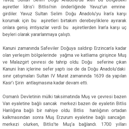
aşiretler İdris’i Bitlisi’nin önderliğinde Yavuz’un emrine
girdiler. Yavuz Sultan Selim Doğu Anadolu’yu İran’a karşı
korumak için bu aşiretleri birtakım derebeyliklere ayırarak
onlara geniş imtiyazlar verdi bu aşiretlerden İran’a karşı uç
beyleri olarak yararlanmaya çalıştı.
Kanuni zamanında Safeviler Doğuya saldırıp Erzincan’a kadar
olan yerleşim bölgelerinde yağma ve katliama girişince Muş
ve Malazgirt çevresi de tahrip oldu. Doğu seferine çıkan
Kanuni İran içlerine sefer yaptı ise de da Doğu Anadolu’daki
sınır çatışmaları Sultan IV Murat zamanında 1639 da yapılan
Kasr’ı Şirin antlaşmasına kadar devam etti.
Osmanlı Devletinin mülki taksimatında Muş ve çevresi bazen
Van eyaletine bağlı sancak merkezi bazen de eyaletin Bitlis
Hanlığına bağlı bir nahiye oldu. Bitlis hanlığının ortadan
kalkmasından sonra Muş Erzurum eyaletine bağlı sancağın
merkezi olurken, Bitlis’te Muş’a bağlandı. 1700 yılları