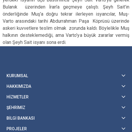
Bulanık üzerinden İran'a geçmeye çalıştı. Şeyh Sait'in
önderliğinde Muş'a doğru tekrar iler­leyen isyancılar, Muş-
Varto arasında­ki tarihi Abdurrahman Paşa Köprüsü üzerinde
askeri kuvvetlere teslim ol­mak zorunda kaldı. Böylelikle Muş
halkının desteklemediği, ama Var­to'ya büyük zararlar vermiş
olan Şeyh Sait isyanı sona erdi.
KURUMSAL
HAKKIMIZDA
HİZMETLER
ŞEHRİMİZ
BİLGİ BANKASI
PROJELER