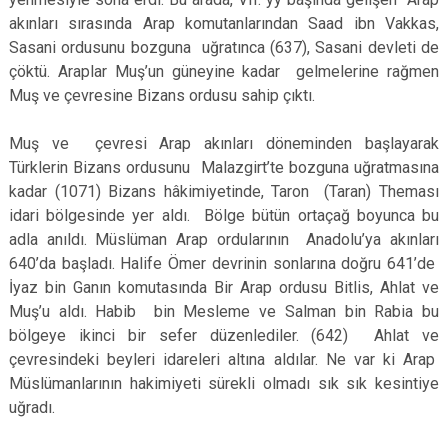
akınları sırasında Arap komutanlarından Saad ibn Vakkas,
Sasani ordusunu bozguna uğratınca (637), Sasani devleti de
çöktü. Araplar Muş’un güneyine kadar gelmelerine rağmen
Muş ve çevresine Bizans ordusu sahip çıktı.
Muş ve çevresi Arap akınları döneminden başlayarak
Türklerin Bizans ordusunu Malazgirt’te bozguna uğratmasına
kadar (1071) Bizans hâkimiyetinde, Taron (Taran) Theması
idari bölgesinde yer aldı. Bölge bütün ortaçağ boyunca bu
adla anıldı. Müslüman Arap ordularının Anadolu’ya akınları
640’da başladı. Halife Ömer devrinin sonlarına doğru 641’de
İyaz bin Ganın komutasında Bir Arap ordusu Bitlis, Ahlat ve
Muş’u aldı. Habib bin Mesleme ve Salman bin Rabia bu
bölgeye ikinci bir sefer düzenlediler. (642) Ahlat ve
çevresindeki beyleri idareleri altına aldılar. Ne var ki Arap
Müslümanlarının hakimiyeti sürekli olmadı sık sık kesintiye
uğradı.