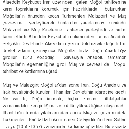
Alaeddin Keykubat Iran üzerinden gelen Moğol tehlikesine
karşı topraklarını korumak için hazırlıklarda bulunurken
Moğollar’ın önünden kaçan Türkmenleri Malazgirt ve Muş
çevresine yerleştirerek bunlardan yararlanmayı düşündü.
Malazgirt ve Muş Kalelerine askerler yerleştirdi ve suları
tamir ettirdi. Alaeddin Keykubat’ın ölümünden sonra Anadolu
Selçuklu Devletinde Alaeddinin yerini dolduracak değerli bir
devlet adamı çıkmayınca Moğollar hızla Doğu Anadolu’ya
girdiler. 1243 Kösedağ Savaşıyla Anadolu tamamen
Moğollar’ın egemenliğine girdi. Muş ve çevresi de Moğol
tahribat ve katliamına uğradı.
Muş ve Malazgirt Moğollar’dan sonra Iran, Doğu Anadolu ve
Irak havalisinde kurulan İlhanlılar Devleti’nin idaresine geçti.
Ne var ki, Doğu Anadolu, hiçbir zaman Ahlatşahlar
zamanındaki zenginliğine ve kültür yüksekliğine ulaşamadı.
Ilhanlılar’ın Iran’da yıkılmasından sonra Muş ve çevresindeki
Türkmenler. Bağdat’ta hüküm süren Celayirliler’in hanı Sultan
Üveys (1356-1357) zamanında katliama uğradılar. Bu esnada