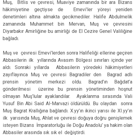
Muş, Bitlis ve çevresi, Muaviye zamanında bir ara Bizans
hâkimiyetine geçtiyse de Emevi’ler yöreyi yeniden
denetimleri altına almakta gecikmediler. Halife Abdulmelik
zamanında Muhammet bin Mervan, Muş ve çevresini
Diyarbakır Amirliğine bu amirliği de El Cezire Genel Valiliğine
bağladı.
Muş ve çevresi Emevi’lerden sonra Halifeliği ellerine geçiren
Abbasilerin ilk yıllarında Avasım Bölgesi sınırları içinde yer
aldı. Sonraki yıllarda Abbasilerin yöredeki hâkimiyetleri
zayıflayınca Muş ve çevresi Bagradiler den Bagrad adlı
prensin yönetim merkezi oldu. Bagrad’ın Bağdat’a
gönderilmesi üzerine bu prensin yönetiminden hoşnut
olmayan Muş’lular ayaklandılar. Ayaklanma sırasında Vali
Yusuf Bin Abi Said Al-Marvazi öldürüldü. Bu olaydan sonra
Muş Bagrat Krallığına bağlandı. X.yy’ın ikinci yarısı ile XI.yy’ın
ilk yarısında Muş, Ahlat ve çevresi doğuya doğru genişlemek
isteyen Bizans İmparatorluğu ile Doğu Anadolu’ ya hakim olan
Abbasiler arasında sık sık el değiştirdi.