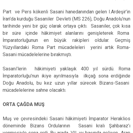
Part ve Pers kökenli Sasani hanedanından gelen I.Ardeşir’in
İran’da kurduğu Sasaniler Devleti (MS 226), Doğu Anadolu’nun
tarihinde yeni bir güç olarak ortaya çıktı. Sasaniler, çok kısa
bir süre içinde hâkimiyet alanlarını genişleterek Roma
İmparatorluğunun en büyük rakipleri oldular. Geçmiş
Yüzyıllardaki Roma Part mücadeleleri yerini artık Roma-
Sasani mücadelelerine bırakmıştı.
Sasani’lerin hâkimiyeti yaklaşık 400 yıl sürdü. Roma
İmparatorluğu’nun ikiye ayrılmasıyla ilkçağ sona erdiğinde
Doğu Anadolu, bu kez uzun yıllar sürecek Bizans-Sasani
mücadelelerine sahne olacaktı.
ORTA ÇAĞDA MUŞ
Muş ve çevresindeki Sasani hâkimiyeti İmparator Heraklios
döneminde Bizans Ordularının Sasani kralı Şahbaraz’ı
yenmesiyle sona erdi. Bu arada, VII. yy başında gelişen Arap