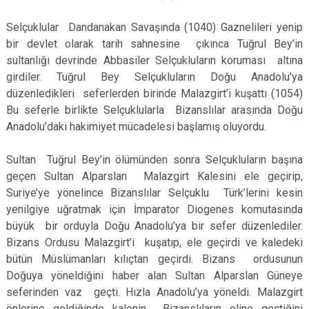
Selçuklular Dandanakan Savaşında (1040) Gaznelileri yenip
bir devlet olarak tarih sahnesine çıkınca Tuğrul Bey’in
sultanlığı devrinde Abbasiler Selçukluların koruması altına
girdiler. Tuğrul Bey Selçukluların Doğu Anadolu’ya
düzenledikleri seferlerden birinde Malazgirt’i kuşattı (1054)
Bu seferle birlikte Selçuklularla Bizanslılar arasında Doğu
Anadolu’daki hakimiyet mücadelesi başlamış oluyordu.
Sultan Tuğrul Bey’in ölümünden sonra Selçukluların başına
geçen Sultan Alparslan Malazgirt Kalesini ele geçirip,
Suriye’ye yönelince Bizanslılar Selçuklu Türk’lerini kesin
yenilgiye uğratmak için İmparator Diogenes komutasında
büyük bir orduyla Doğu Anadolu’ya bir sefer düzenlediler.
Bizans Ordusu Malazgirt’i kuşatıp, ele geçirdi ve kaledeki
bütün Müslümanları kılıçtan geçirdi. Bizans ordusunun
Doğuya yöneldiğini haber alan Sultan Alparslan Güneye
seferinden vaz geçti. Hızla Anadolu’ya yöneldi. Malazgirt
önlerine geldiğinde kalenin Bizanslıların eline geçtiğini