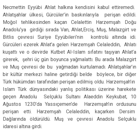
Necmettin Eyyübi Ahlat halkına kendisini kabul ettiremedi.
Ahlatşahlar ülkesi, Gürcüler’in baskınlarıyla perişan edildi.
Moğol tehlikesinden kaçan Celalettin Harzemşah Doğu
Anadolu’ya girdiği sırada Van, Ahlat,Erciş, Muş, Malazgirt ve
Bitlis çevresi Suriye Eyyübileri’nin kontrolü altında idi.
Gürcüleri ezerek Ahlat’a gelen Harzemşah Celaleddin, Ahlatı
kuşattı ve o devirde Kutbet Al-Islam sıfatını taşıyan Ahlat’a
girerek, şehri üç gün boyunca yağmalattı. Bu arada Malazgirt
ve Muş çevresi de bu yağmadan kurtulamadı. Ahlatşahlar’ın
bir kültür merkezi haline getirdiği belde böylece, bir diğer
Türk hükümdarı tarafından perişan edilmiş oldu. Harzemşah’ın
Islam Türk dünyasındaki yanlış politikası üzerine harekete
geçen Anadolu Selçuklu Sultanı Alaeddin Keykubat, 10
Ağustos 1230’da Yassıçemen’de Harzemşah’ın ordusunu
perişan etti. Harzemşah Celaleddin, kaçarken Dersim
Dağlarında öldürüldü. Muş ve çevresi Anadolu Selçuklu
idaresi altına girdi.