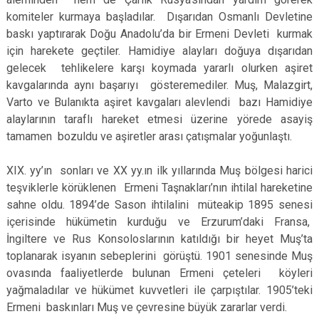
komiteler kurmaya başladılar. Dışarıdan Osmanlı Devletine
baskı yaptırarak Doğu Anadolu’da bir Ermeni Devleti kurmak
için harekete geçtiler. Hamidiye alayları doğuya dışarıdan
gelecek tehlikelere karşı koymada yararlı olurken aşiret
kavgalarında aynı başarıyı gösteremediler. Muş, Malazgirt,
Varto ve Bulanıkta aşiret kavgaları alevlendi bazı Hamidiye
alaylarının taraflı hareket etmesi üzerine yörede asayiş
tamamen bozuldu ve aşiretler arası çatışmalar yoğunlaştı.
XIX. yy’ın sonları ve XX yy.ın ilk yıllarında Muş bölgesi harici
teşviklerle körüklenen Ermeni Taşnakları’nın ihtilal hareketine
sahne oldu. 1894’de Sason ihtilalini müteakip 1895 senesi
içerisinde hükümetin kurduğu ve Erzurum’daki Fransa,
İngiltere ve Rus Konsoloslarının katıldığı bir heyet Muş’ta
toplanarak isyanın sebeplerini görüştü. 1901 senesinde Muş
ovasında faaliyetlerde bulunan Ermeni çeteleri köyleri
yağmaladılar ve hükümet kuvvetleri ile çarpıştılar. 1905’teki
Ermeni baskınları Muş ve çevresine büyük zararlar verdi.