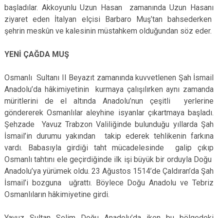
başladılar. Akkoyunlu Uzun Hasan zamanında Uzun Hasanı
ziyaret eden İtalyan elçisi Barbaro Muş’tan bahsederken
şehrin meskûn ve kalesinin müstahkem olduğundan söz eder.
YENİ ÇAĞDA MUŞ
Osmanlı Sultanı II Beyazıt zamanında kuvvetlenen Şah İsmail
Anadolu’da hâkimiyetinin kurmaya çalışılırken aynı zamanda
müritlerini de el altında Anadolu’nun çeşitli yerlerine
göndererek Osmanlılar aleyhine isyanlar çıkartmaya başladı.
Şehzade Yavuz Trabzon Valiliğinde bulunduğu yıllarda Şah
İsmail’in durumu yakından takip ederek tehlikenin farkına
vardı. Babasıyla girdiği taht mücadelesinde galip çıkıp
Osmanlı tahtını ele geçirdiğinde ilk işi büyük bir orduyla Doğu
Anadolu’ya yürümek oldu. 23 Ağustos 1514’de Çaldıran’da Şah
İsmail’i bozguna uğrattı. Böylece Doğu Anadolu ve Tebriz
Osmanlıların hâkimiyetine girdi.
Yavuz Sultan Selim Doğu Anadolu’da iken bu bölgedeki