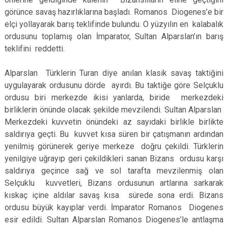
görünce savaş hazırlıklarına başladı. Romanos Diogenes’e bir
elçi yollayarak barış teklifinde bulundu. O yüzyılın en kalabalık
ordusunu toplamış olan İmparator, Sultan Alparslan’ın barış
teklifini reddetti.
Alparslan Türklerin Turan diye anılan klasik savaş taktiğini
uygulayarak ordusunu dörde ayırdı. Bu taktiğe göre Selçuklu
ordusu biri merkezde ikisi yanlarda, biride merkezdeki
birliklerin önünde olacak şekilde mevzilendi. Sultan Alparslan
Merkezdeki kuvvetin önündeki az sayıdaki birlikle birlikte
saldırıya geçti. Bu kuvvet kısa süren bir çatışmanın ardından
yenilmiş görünerek geriye merkeze doğru çekildi. Türklerin
yenilgiye uğrayıp geri çekildikleri sanan Bizans ordusu karşı
saldırıya geçince sağ ve sol tarafta mevzilenmiş olan
Selçuklu kuvvetleri, Bizans ordusunun artlarına sarkarak
kıskaç içine aldılar savaş kısa sürede sona erdi. Bizans
ordusu büyük kayıplar verdi. İmparator Romanos Diogenes
esir edildi. Sultan Alparslan Romanos Diogenes’le antlaşma