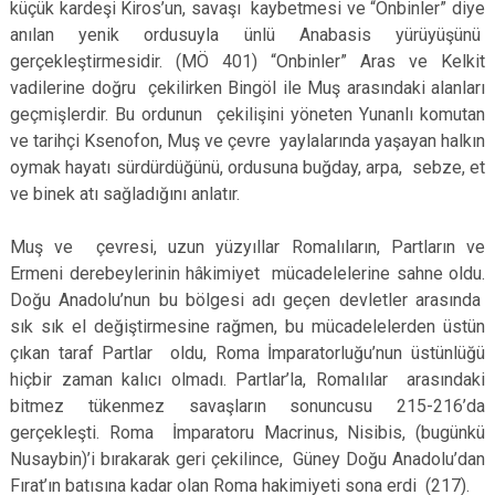
küçük kardeşi Kiros’un, savaşı kaybetmesi ve “Onbinler” diye
anılan yenik ordusuyla ünlü Anabasis yürüyüşünü
gerçekleştirmesidir. (MÖ 401) “Onbinler” Aras ve Kelkit
vadilerine doğru çekilirken Bingöl ile Muş arasındaki alanları
geçmişlerdir. Bu ordunun çekilişini yöneten Yunanlı komutan
ve tarihçi Ksenofon, Muş ve çevre yaylalarında yaşayan halkın
oymak hayatı sürdürdüğünü, ordusuna buğday, arpa, sebze, et
ve binek atı sağladığını anlatır.
Muş ve çevresi, uzun yüzyıllar Romalıların, Partların ve
Ermeni derebeylerinin hâkimiyet mücadelelerine sahne oldu.
Doğu Anadolu’nun bu bölgesi adı geçen devletler arasında
sık sık el değiştirmesine rağmen, bu mücadelelerden üstün
çıkan taraf Partlar oldu, Roma İmparatorluğu’nun üstünlüğü
hiçbir zaman kalıcı olmadı. Partlar’la, Romalılar arasındaki
bitmez tükenmez savaşların sonuncusu 215-216’da
gerçekleşti. Roma İmparatoru Macrinus, Nisibis, (bugünkü
Nusaybin)’i bırakarak geri çekilince, Güney Doğu Anadolu’dan
Fırat’ın batısına kadar olan Roma hakimiyeti sona erdi (217).