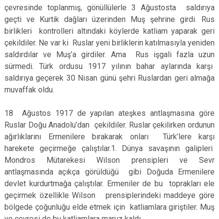
çevresinde toplanmış, gönüllülerle 3 Ağustosta saldırıya
geçti ve Kurtik dağları üzerinden Muş şehrine girdi. Rus
birlikleri kontrolleri altındaki köylerde katliam yaparak geri
çekildiler. Ne var ki Ruslar yeni birliklerin katılmasıyla yeniden
saldırdılar ve Muş’a girdiler. Ama Rus işgali fazla uzun
sürmedi. Türk ordusu 1917 yılının bahar aylarında karşı
saldırıya geçerek 30 Nisan günü şehri Ruslardan geri almağa
muvaffak oldu.
18 Ağustos 1917 de yapılan ateşkes antlaşmasına göre
Ruslar Doğu Anadolu’dan çekildiler. Ruslar çekilirken ordunun
ağırlıklarını Ermenilere bırakarak onları Türk’lere karşı
harekete geçirmeğe çalıştılar.1. Dünya savaşının galipleri
Mondros Mütarekesi Wilson prensipleri ve Sevr
antlaşmasında açıkça görüldüğü gibi Doğuda Ermenilere
devlet kurdurtmağa çalıştılar. Ermeniler de bu toprakları ele
geçirmek özellikle Wilson prensiplerindeki maddeye göre
bölgede çoğunluğu elde etmek için katliamlara giriştiler. Muş
ve çevresi de bu katliamlara maruz kaldı.