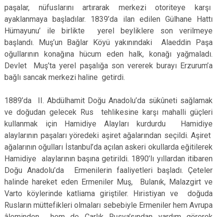
paşalar, nüfuslarını artırarak merkezi otoriteye karşı
ayaklanmaya başladılar. 1839’da ilan edilen Gülhane Hattı
Hümayunu’ ile birlikte yerel beyliklere son verilmeye
başlandı. Muş’un Bağlar Köyü yakınındaki Alaeddin Paşa
oğullarının konağına hücum eden halk, konağı yağmaladı.
Devlet Muş’ta yerel paşalığa son vererek burayı Erzurum’a
bağlı sancak merkezi haline getirdi.
1889’da II. Abdülhamit Doğu Anadolu’da sükûneti sağlamak
ve doğudan gelecek Rus tehlikesine karşı mahalli güçleri
kullanmak için Hamidiye Alayları kurdurdu Hamidiye
alaylarının paşaları yöredeki aşiret ağalarından seçildi. Aşiret
ağalarının oğulları İstanbul’da açılan askeri okullarda eğitilerek
Hamidiye alaylarının başına getirildi. 1890’lı yıllardan itibaren
Doğu Anadolu’da Ermenilerin faaliyetleri başladı. Çeteler
halinde hareket eden Ermeniler Muş, Bulanık, Malazgirt ve
Varto köylerinde katliama giriştiler. Hıristiyan ve doğuda
Rusların müttefikleri olmaları sebebiyle Ermeniler hem Avrupa
âleminden hem de Çarlık Rusya’sından yardım görerek