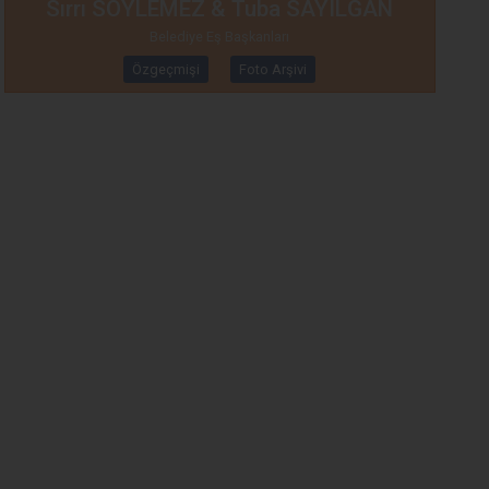
Sırrı SÖYLEMEZ & Tuba SAYILĞAN
Belediye Eş Başkanları
Özgeçmişi
Foto Arşivi