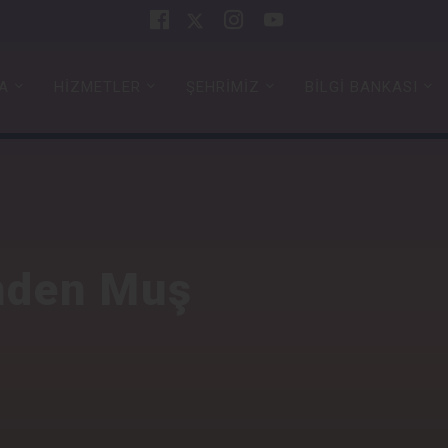
A
HİZMETLER
ŞEHRİMİZ
BİLGİ BANKASI
nden Muş