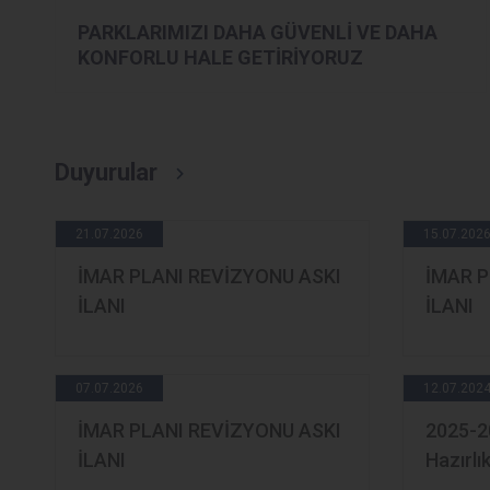
PARKLARIMIZI DAHA GÜVENLİ VE DAHA
KONFORLU HALE GETİRİYORUZ
Duyurular
21.07.2026
15.07.202
İMAR PLANI REVİZYONU ASKI
İMAR P
İLANI
İLANI
07.07.2026
12.07.202
İMAR PLANI REVİZYONU ASKI
2025-20
İLANI
Hazırlı