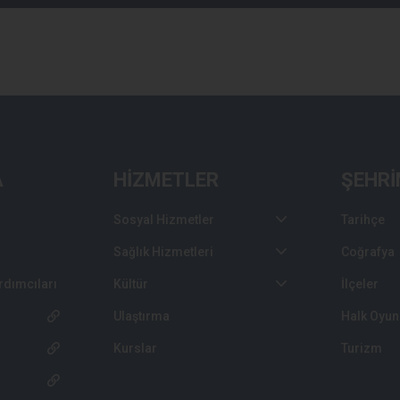
A
HİZMETLER
ŞEHRİ
Sosyal Hizmetler
Tarihçe
Sağlık Hizmetleri
Coğrafya
rdımcıları
Kültür
İlçeler
Ulaştırma
Halk Oyun
Kurslar
Turizm