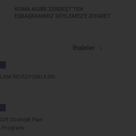
KOMA AGİRE ZERDEŞT'TEN
EŞBAŞKANIMIZ SÖYLEMEZ'E ZİYARET
İhaleler
6
LANI REVİZYONU ASKI
4
29 Stratejik Plan
k Programı