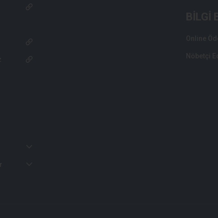
BİLGİ
Online Ö
Nöbetçi E
z
r